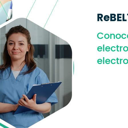
ReBEL
Conoce
electr
electr