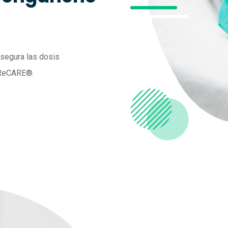
 segura las dosis
 ReCARE®.