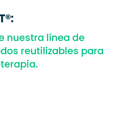
T®:
 nuestra línea de
odos reutilizables para
oterapia.