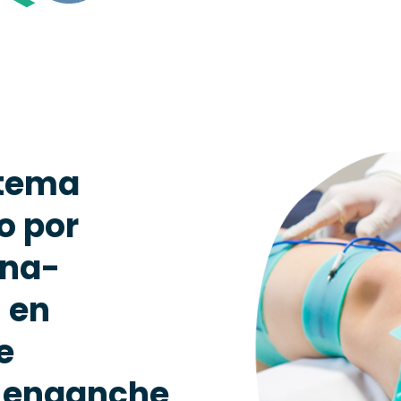
stema
o por
ona-
 en
e
e enganche