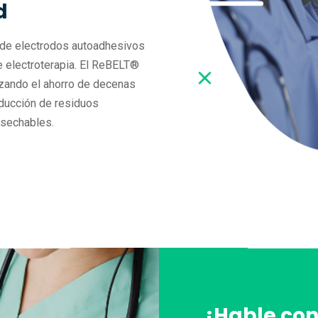
d
de electrodos autoadhesivos
e electroterapia. El ReBELT®
izando el ahorro de decenas
oducción de residuos
esechables.
¡Hable con