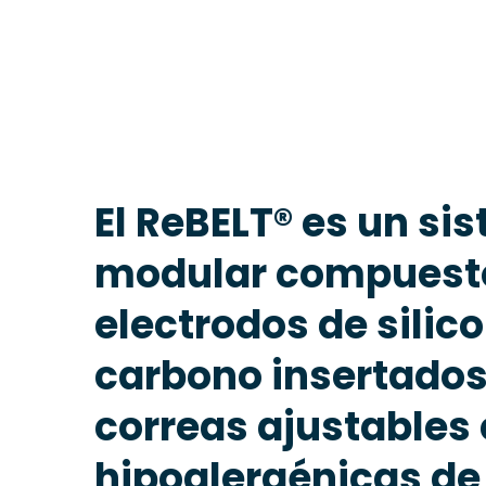
El ReBELT® es un si
modular compuest
electrodos de silic
carbono insertados
correas ajustables 
hipoalergénicas d